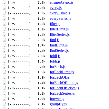
ensureAsync.js
(-rw-------)
2.5k
every.js
(-rw-------)
1.6k
everyLimit.js
(-rw-------)
1.5k
everySeries.js
(-rw-------)
1.2k
filter.js
(-rw-------)
1.5k
filterLimit.js
(-rw-------)
1.3k
filterSeries.js
(-rw-------)
1.2k
find.js
(-rw-------)
2.2k
findLimit.js
(-rw-------)
1.7k
findSeries.js
(-rw-------)
1.3k
foldl.js
(-rw-------)
2.6k
foldr.js
(-rw-------)
1.5k
forEach.js
(-rw-------)
2.8k
forEachLimit.js
(-rw-------)
1.5k
forEachOf.js
(-rw-------)
3.3k
forEachOfLimit.js
(-rw-------)
1.4k
forEachOfSeries.js
(-rw-------)
1.1k
forEachSeries.js
(-rw-------)
1.2k
forever.js
(-rw-------)
1.9k
groupBy.js
(-rw-------)
2.1k