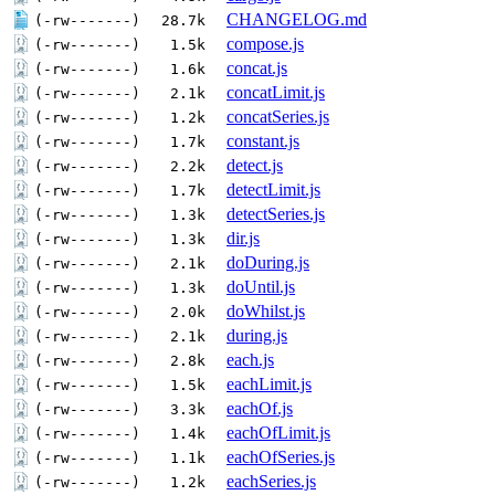
CHANGELOG.md
(-rw-------)
28.7k
compose.js
(-rw-------)
1.5k
concat.js
(-rw-------)
1.6k
concatLimit.js
(-rw-------)
2.1k
concatSeries.js
(-rw-------)
1.2k
constant.js
(-rw-------)
1.7k
detect.js
(-rw-------)
2.2k
detectLimit.js
(-rw-------)
1.7k
detectSeries.js
(-rw-------)
1.3k
dir.js
(-rw-------)
1.3k
doDuring.js
(-rw-------)
2.1k
doUntil.js
(-rw-------)
1.3k
doWhilst.js
(-rw-------)
2.0k
during.js
(-rw-------)
2.1k
each.js
(-rw-------)
2.8k
eachLimit.js
(-rw-------)
1.5k
eachOf.js
(-rw-------)
3.3k
eachOfLimit.js
(-rw-------)
1.4k
eachOfSeries.js
(-rw-------)
1.1k
eachSeries.js
(-rw-------)
1.2k