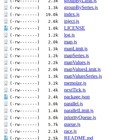
groupByLimit.js
(-rw-------)
2.3k
groupBySeries.js
(-rw-------)
1.3k
index.js
(-rw-------)
19.0k
inject.js
(-rw-------)
2.6k
LICENSE
(-rw-------)
1.0k
log.js
(-rw-------)
1.2k
map.js
(-rw-------)
2.0k
mapLimit.js
(-rw-------)
1.3k
mapSeries.js
(-rw-------)
1.2k
mapValues.js
(-rw-------)
2.2k
mapValuesLimit.js
(-rw-------)
2.0k
mapValuesSeries.js
(-rw-------)
1.3k
memoize.js
(-rw-------)
3.2k
nextTick.js
(-rw-------)
1.4k
package.json
(-rw-------)
2.4k
parallel.js
(-rw-------)
3.0k
parallelLimit.js
(-rw-------)
1.4k
priorityQueue.js
(-rw-------)
3.0k
queue.js
(-rw-------)
5.7k
race.js
(-rw-------)
2.1k
README.md
(-rw-------)
2.5k