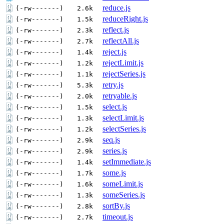
reduce.js
(-rw-------)
2.6k
reduceRight.js
(-rw-------)
1.5k
reflect.js
(-rw-------)
2.3k
reflectAll.js
(-rw-------)
2.7k
reject.js
(-rw-------)
1.4k
rejectLimit.js
(-rw-------)
1.2k
rejectSeries.js
(-rw-------)
1.1k
retry.js
(-rw-------)
5.3k
retryable.js
(-rw-------)
2.0k
select.js
(-rw-------)
1.5k
selectLimit.js
(-rw-------)
1.3k
selectSeries.js
(-rw-------)
1.2k
seq.js
(-rw-------)
2.9k
series.js
(-rw-------)
2.9k
setImmediate.js
(-rw-------)
1.4k
some.js
(-rw-------)
1.7k
someLimit.js
(-rw-------)
1.6k
someSeries.js
(-rw-------)
1.3k
sortBy.js
(-rw-------)
2.8k
timeout.js
(-rw-------)
2.7k